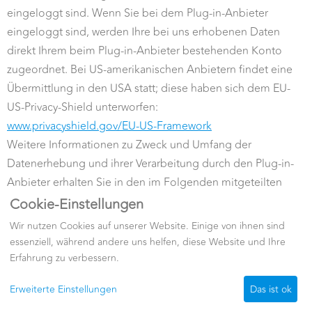
eingeloggt sind. Wenn Sie bei dem Plug-in-Anbieter
eingeloggt sind, werden Ihre bei uns erhobenen Daten
direkt Ihrem beim Plug-in-Anbieter bestehenden Konto
zugeordnet. Bei US-amerikanischen Anbietern findet eine
Übermittlung in den USA statt; diese haben sich dem EU-
US-Privacy-Shield unterworfen:
www.privacyshield.gov/EU-US-Framework
Weitere Informationen zu Zweck und Umfang der
Datenerhebung und ihrer Verarbeitung durch den Plug-in-
Anbieter erhalten Sie in den im Folgenden mitgeteilten
Datenschutzerklärungen dieser Anbieter. Dort erhalten Sie
Cookie-Einstellungen
auch weitere Informationen zu Ihren diesbezüglichen
Wir nutzen Cookies auf unserer Website. Einige von ihnen sind
Rechten und Einstellungsmöglichkeiten zum Schutze Ihrer
essenziell, während andere uns helfen, diese Website und Ihre
Privatsphäre.
Erfahrung zu verbessern.
Erweiterte Einstellungen
Ich lehne ab
Das ist ok
Weitergehende Informationen finden Sie auf den jeweiligen